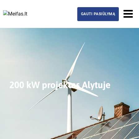
GAUTI PASIŪLYMĄ
200 kW projektas Alytuje