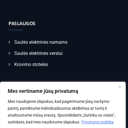
PASLAUGOS
Saulės elektrinės namams
Saulės elektrinės verslui
Krovimo stotelės
Mes vertiname jūsų privatumą
Mes naudojame slapukus, kad pagerintume jūsų naršymo
Visos teisės saugomos LR įstatymų © 2024 |
Futureweb.lt
patirtį, pateiktume individualizuotus skelbimus ar turinį ir
sprendimas
analizuotume mūsų srautą. Spustelėdami „Sutinku su visais“,
sutinkate, kad mes naudotume slapukus.
Privatumo politika