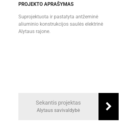
PROJEKTO APRAŠYMAS
Suprojektuota ir pastatyta antžeminė
aliuminio konstrukcijos saulės elektrinė
Alytaus rajone.
Sekantis projektas
Alytaus savivaldybė