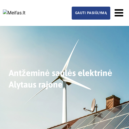
GAUTI PASIŪLYMĄ
Antžeminė saulės elektrinė
Alytaus rajone